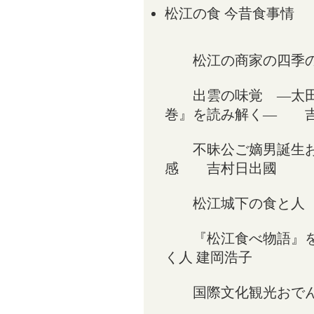
松江の食 今昔食事情
松江の商家の四季
出雲の味覚 ―太田
巻』を読み解く― 
不昧公ご嫡男誕生お七
感 吉村日出國
松江城下の食と人
『松江食べ物語』を
く人 建岡浩子
国際文化観光おで