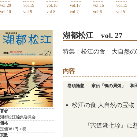
vol.20
vol.19
vol.18
vol.17
vol.16
vol.15
vol.10
vol.9
vol.8
vol.7
vol.6
vol.5
湖都松江 vol. 27
特集：松江の食 大自然の
内容
巻頭随想
家伝「鴨の貝焼」 和
松江の食 大自然の宝物
著者
湖都松江編集委員会
価格
『宍道湖七珍』に
定価381円＋税
頁数