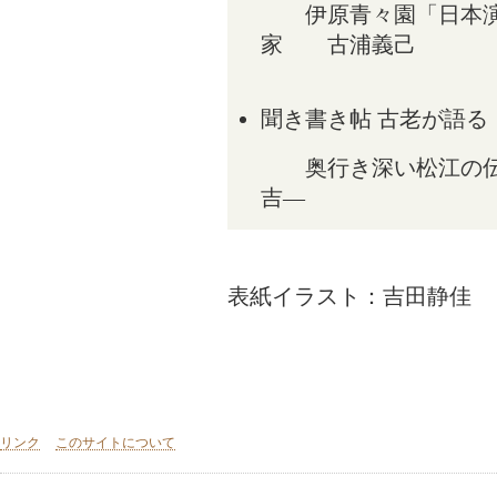
伊原青々園「日本演
家 古浦義己
聞き書き帖 古老が語る
奥行き深い松江の伝
吉―
表紙イラスト：吉田静佳
リンク
このサイトについて