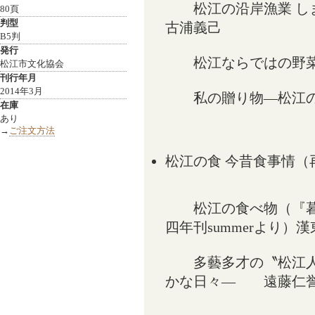
松江の沿岸漁業 し
80頁
判型
古浦義己
B5判
発行
松江ならではの野
松江市文化協会
刊行年月
2014年3月
私の贈り物―松江の
在庫
あり
→
ご注文方法
松江の食 今昔食事情（
松江の食べ物（『暮
四年刊summerより）
多藝多才の〝松江人
かな日々― 遠藤仁