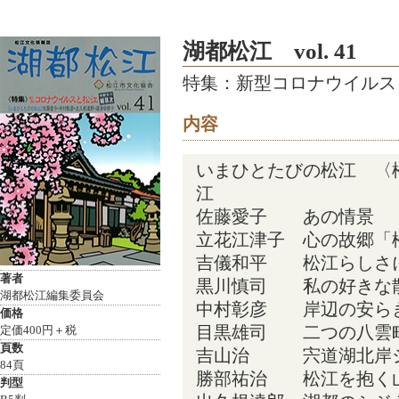
湖都松江 vol. 41
特集：新型コロナウイルス
内容
いまひとたびの松江 〈
江
佐藤愛子 あの情景
立花江津子 心の故郷「
吉儀和平 松江らしさ
著者
黒川慎司 私の好きな
湖都松江編集委員会
中村彰彦 岸辺の安ら
価格
目黒雄司 二つの八雲
定価400円＋税
頁数
吉山治 宍道湖北岸ジ
84頁
勝部祐治 松江を抱く
判型