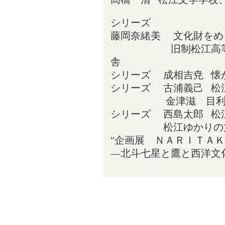
シリーズ
藤岡奈緒美 文化財をめ
旧制松江高等学校
舎
シリーズ 成相吉尭 懐
シリーズ 古浦義己 松
金津滋 目利き
シリーズ 西島太郎 松
松江ゆかりの文
"企画展 ＮＡＲＩＴＡ
―北斗七星と鷹と西洋文