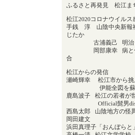
ふるさと再発見 松江ま
松江2020コロナウイルス
手銭 淳 山陰中央新報
じたか
古浦義己 明治・大
岡部康幸 病と信仰
合
松江からの発信
瀬崎輝幸 松江市から挑
伊能全図を蘇えら
鹿島波子 松江の若者が
Official髭男di
西島太郎 山陰地方の怪
岡田建文
浜田真理子「おんぼらと
高橋一清 松江文学学校