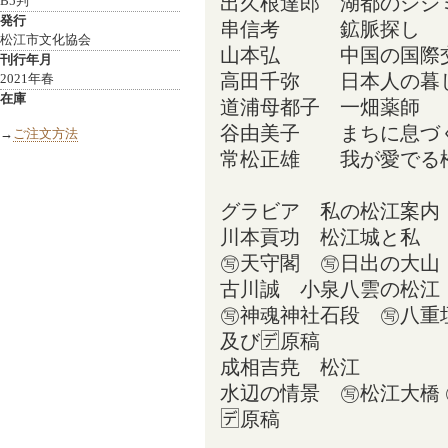
出久根達郎 湖都のシジ
B5判
発行
串信考 鉱脈探し
松江市文化協会
山本弘 中国の国際交
刊行年月
高田千弥 日本人の暮
2021年春
在庫
道浦母都子 一畑薬師
谷由美子 まちに息づ
→
ご注文方法
常松正雄 我が愛でる
グラビア 私の松江案内
川本貢功 松江城と私
㊢天守閣 ㊢日出の大山
古川誠 小泉八雲の松江
㊢神魂神社石段 ㊢八
及び🈓原稿
成相吉尭 松江
水辺の情景 ㊢松江大橋
🈓原稿