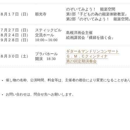
のぞいてみよう！ 能楽空間
８月１７日（日）
順光寺
第1部『子どもの為の能楽体験教室』
第2部『のぞいてみよう！ 能楽空間
７月２７日（日）
スティックビル
島根洋画会主催
８月２４日（日）
交流ホール
絵画講習会『裸婦を描く会』
９月２８日（日）
10:00～16:00
ギター＆マンドリンコンサート
プラバホール
８月３０日（土）
Ｇ．Ｍ．Ｃクィンティナ
開演 18:30
第23回定期演奏会
催し物の名称、公演時間、料金等は、主催者の都合により変更になることがあ
お問い合わせは、問合せ先へお願いします。