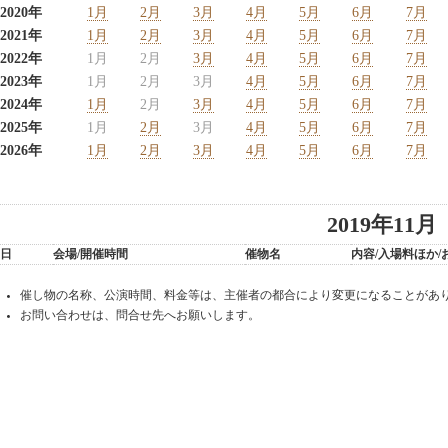
2020年
1月
2月
3月
4月
5月
6月
7月
2021年
1月
2月
3月
4月
5月
6月
7月
2022年
1月
2月
3月
4月
5月
6月
7月
2023年
1月
2月
3月
4月
5月
6月
7月
2024年
1月
2月
3月
4月
5月
6月
7月
2025年
1月
2月
3月
4月
5月
6月
7月
2026年
1月
2月
3月
4月
5月
6月
7月
2019年11月
日
会場/開催時間
催物名
内容/入場料ほか
催し物の名称、公演時間、料金等は、主催者の都合により変更になることがあ
お問い合わせは、問合せ先へお願いします。