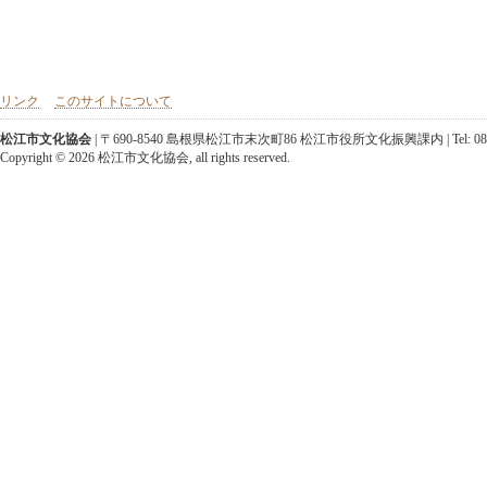
リンク
このサイトについて
松江市文化協会
| 〒690-8540 島根県松江市末次町86 松江市役所文化振興課内 | Tel: 0852-25-952
Copyright ©
2026 松江市文化協会, all rights reserved.