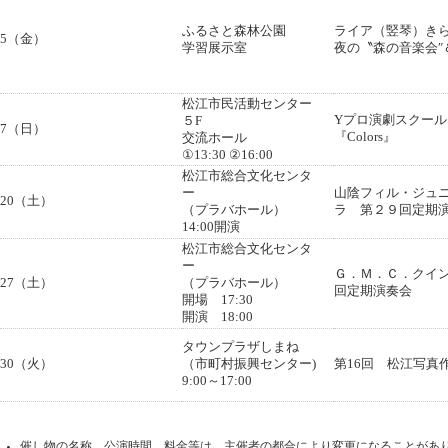
ふるさと森林公園
ライア（竪琴）き
5（金）
学習展示室
夜の〝森の音楽会″
松江市民活動センター
Yプロ演劇スクー
５F
7（日）
『Colors』
交流ホール
①13:30 ②16:00
松江市総合文化センタ
ー
山陰フィル・ジュ
20（土）
（プラバホール）
ラ 第２９回定期
14:00開演
松江市総合文化センタ
ー
Ｇ．Ｍ．Ｃ．クイ
27（土）
（プラバホール）
回定期演奏会
開場 17:30
開演 18:00
タウンプラザしまね
30（火）
（市町村振興センター)
第16回 松江写真
9:00～17:00
催し物の名称、公演時間、料金等は、主催者の都合により変更になることがあ