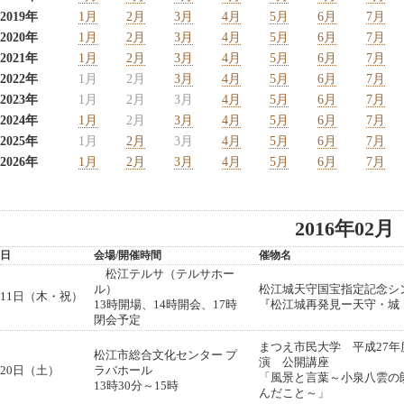
2019年
1月
2月
3月
4月
5月
6月
7月
2020年
1月
2月
3月
4月
5月
6月
7月
2021年
1月
2月
3月
4月
5月
6月
7月
2022年
1月
2月
3月
4月
5月
6月
7月
2023年
1月
2月
3月
4月
5月
6月
7月
2024年
1月
2月
3月
4月
5月
6月
7月
2025年
1月
2月
3月
4月
5月
6月
7月
2026年
1月
2月
3月
4月
5月
6月
7月
2016年02月
日
会場/開催時間
催物名
松江テルサ（テルサホー
ル）
松江城天守国宝指定記念シ
11日（木・祝）
13時開場、14時開会、17時
『松江城再発見ー天守・城
閉会予定
まつえ市民大学 平成27
松江市総合文化センター プ
演 公開講座
20日（土）
ラバホール
「風景と言葉～小泉八雲の
13時30分～15時
んだこと～」