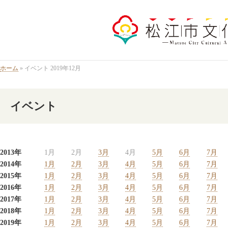
ホーム
» イベント 2019年12月
イベント
2013年
1月
2月
3月
4月
5月
6月
7月
2014年
1月
2月
3月
4月
5月
6月
7月
2015年
1月
2月
3月
4月
5月
6月
7月
2016年
1月
2月
3月
4月
5月
6月
7月
2017年
1月
2月
3月
4月
5月
6月
7月
2018年
1月
2月
3月
4月
5月
6月
7月
2019年
1月
2月
3月
4月
5月
6月
7月