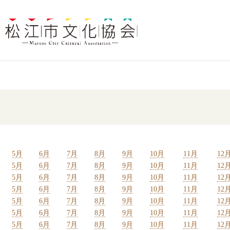
5月
6月
7月
8月
9月
10月
11月
12
5月
6月
7月
8月
9月
10月
11月
12
5月
6月
7月
8月
9月
10月
11月
12
5月
6月
7月
8月
9月
10月
11月
12
5月
6月
7月
8月
9月
10月
11月
12
5月
6月
7月
8月
9月
10月
11月
12
5月
6月
7月
8月
9月
10月
11月
12