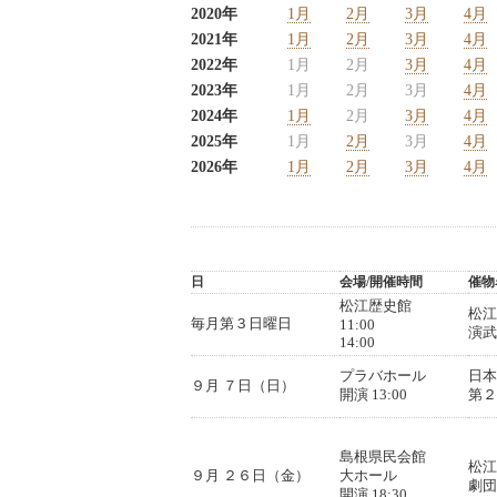
2020年
1月
2月
3月
4月
2021年
1月
2月
3月
4月
2022年
1月
2月
3月
4月
2023年
1月
2月
3月
4月
2024年
1月
2月
3月
4月
2025年
1月
2月
3月
4月
2026年
1月
2月
3月
4月
日
会場/開催時間
催物
松江歴史館
松江
毎月第３日曜日
11:00
演武
14:00
プラバホール
日本
９月 ７日（日）
開演 13:00
第２
島根県民会館
松江
９月 ２６日（金）
大ホール
劇団
開演 18:30