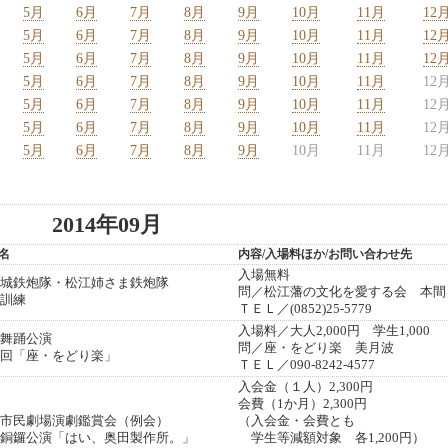
5月
6月
7月
8月
9月
10月
11月
12
5月
6月
7月
8月
9月
10月
11月
12
5月
6月
7月
8月
9月
10月
11月
12
5月
6月
7月
8月
9月
10月
11月
12
5月
6月
7月
8月
9月
10月
11月
12
5月
6月
7月
8月
9月
10月
11月
12
5月
6月
7月
8月
9月
10月
11月
12
2014年09月
名
内容/入場料ほか/お問い合わせ先
入場無料
城鉄炮隊・松江姉さま鉄炮隊
問／松江藩の文化を愛する会 本間
訓練
ＴＥＬ／(0852)25-5779
入場料／大人2,000円 学生1,000
舞踊公演
問／座・をどり楽 美月波
回「座・をどり楽」
ＴＥＬ／090-8242-4577
入会金（１人）2,300円
会費（1か月）2,300円
市民劇場演劇鑑賞会（例会）
（入会金・会費とも
銅鑼公演「はい、奥田製作所。」
学生等減額対象 各1,200円）