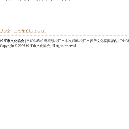
リンク
このサイトについて
松江市文化協会
| 〒690-8540 島根県松江市末次町86 松江市役所文化振興課内 | Tel: 0852-25-952
Copyright ©
2026 松江市文化協会, all rights reserved.