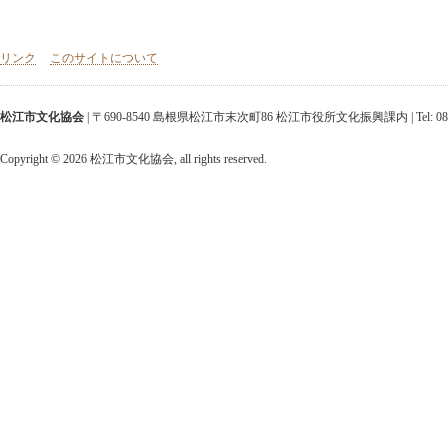
リンク
このサイトについて
松江市文化協会
| 〒690-8540 島根県松江市末次町86 松江市役所文化振興課内 | Tel: 0852-25-952
Copyright ©
2026 松江市文化協会, all rights reserved.