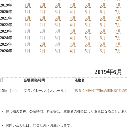
2019年
1月
2月
3月
4月
5月
6月
7月
2020年
1月
2月
3月
4月
5月
6月
7月
2021年
1月
2月
3月
4月
5月
6月
7月
2022年
1月
2月
3月
4月
5月
6月
7月
2023年
1月
2月
3月
4月
5月
6月
7月
2024年
1月
2月
3月
4月
5月
6月
7月
2025年
1月
2月
3月
4月
5月
6月
7月
2026年
1月
2月
3月
4月
5月
6月
7月
2019年6月
日
会場/開催時間
催物名
15日（土）
プラバホール（大ホール）
第３２回松江市民合唱団定期演
催し物の名称、公演時間、料金等は、主催者の都合により変更になることがあ
お問い合わせは、問合せ先へお願いします。