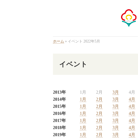
ホーム
» イベント 2022年5月
イベント
2013年
1月
2月
3月
4月
2014年
1月
2月
3月
4月
2015年
1月
2月
3月
4月
2016年
1月
2月
3月
4月
2017年
1月
2月
3月
4月
2018年
1月
2月
3月
4月
2019年
1月
2月
3月
4月