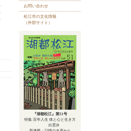
月
お問い合わせ
月
松江市の文化情報
月
（外部サイト）
月
月
月
月
『湖都松江』第51号
特集:百年人生 体と心と生き方
出雲弁
新連載：記憶の水底から