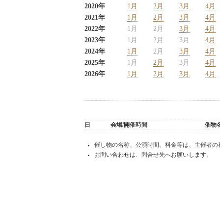
2020年
1月
2月
3月
4月
2021年
1月
2月
3月
4月
2022年
1月
2月
3月
4月
2023年
1月
2月
3月
4月
2024年
1月
2月
3月
4月
2025年
1月
2月
3月
4月
2026年
1月
2月
3月
4月
日
会場/開催時間
催物
催し物の名称、公演時間、料金等は、主催者の
お問い合わせは、問合せ先へお願いします。